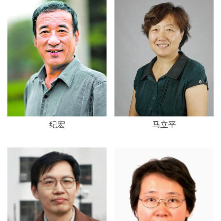
纪宏
马立平