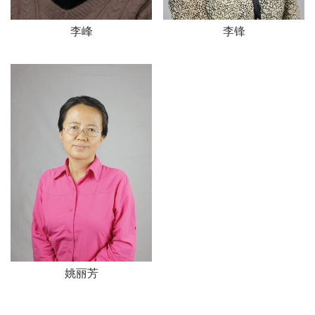
李峰
李锋
姚丽芳