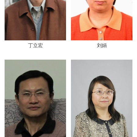
丁立宏
刘娟