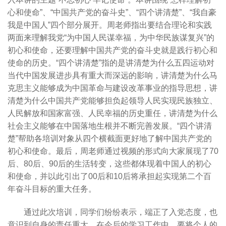
心和使命”、“中国共产党的奋斗史”、“四个讲清楚”、“我自豪
我是中国人”四个部分展开。周老师指出要结合理论和实践
两面来理解我党“为中国人民谋幸福，为中华民族谋复兴”的
初心和使命，还要理解中国共产党的奋斗史就是践行初心和
使命的历史。“四个讲清楚”指的是讲清楚为什么五四运动对
当代中国发展进步具有重大而深远的影响，讲清楚为什么马
克思主义能够成为中国革命与建设改革事业的指导思想，讲
清楚为什么中国共产党能够担负起领导人民实现民族独立、
人民解放和国家富强、人民幸福的历史重任，讲清楚为什么
社会主义能够在中国落地生根并不断完善发展。“四个讲清
楚”帮助各培训对象从四个横截面更好地了解中国共产党的
初心和使命。最后，周老师通过视频的形式向大家展现了70
后、80后、90后的生活转变，这些都体现着中国人的初心
和使命，并以此引出了00后和10后将承担起实现第二个百
年奋斗目标的重大任务。
通过此次培训，同学们纷纷表示，端正了入党态度，也
意识到自身的责任重大，在今后的学习工作中，要将个人的