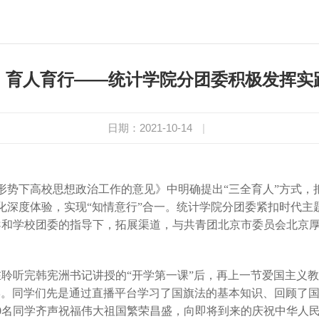
，育人育行——统计学院分团委积极发挥实
日期：2021-10-14
|
下高校思想政治工作的意见》中明确提出“三全育人”方式，
化深度体验，实现“知情意行”合一。统计学院分团委紧扣时代主
领导和学校团委的指导下，拓展渠道，与共青团北京市委员会北京
在聆听完韩宪洲书记讲授的“开学第一课”后，再上一节爱国主义
学。同学们先是通过直播平台学习了国旗法的基本知识、回顾了
0名同学齐声祝福伟大祖国繁荣昌盛，向即将到来的庆祝中华人民