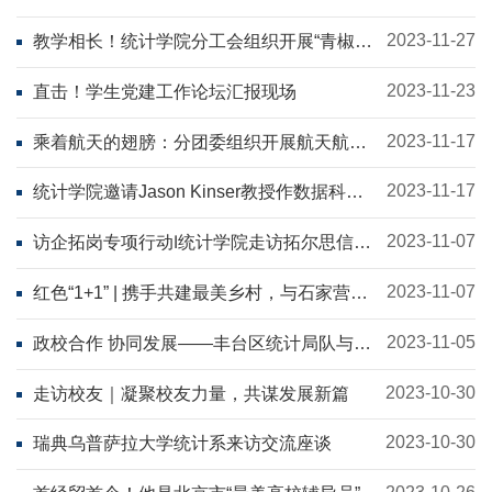
萱：以诚信的坚守，奋斗的姿态，去奔跑追
逐！
2023-11-27
教学相长！统计学院分工会组织开展“青椒练
兵”活动
2023-11-23
直击！学生党建工作论坛汇报现场
2023-11-17
乘着航天的翅膀：分团委组织开展航天航空
主题学习实践活动
2023-11-17
统计学院邀请Jason Kinser教授作数据科学
发展讲座
2023-11-07
访企拓岗专项行动Ⅰ统计学院走访拓尔思信息
技术股份有限公司
2023-11-07
红色“1+1” | 携手共建最美乡村，与石家营村
同向同行
2023-11-05
政校合作 协同发展——丰台区统计局队与统
计学院签署战略合作协议
2023-10-30
走访校友｜凝聚校友力量，共谋发展新篇
2023-10-30
瑞典乌普萨拉大学统计系来访交流座谈