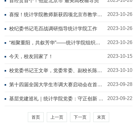
2023-10-26
首经贸首个！他是北京市“最美高校辅导员”
2023-10-26
喜报！统计学院教师新获四项北京市教学类
荣誉
2023-10-26
校纪委书记毛百战调研指导统计学院工作
2023-10-26
“相聚重阳，共叙芳华”——统计学院组织退
休教师返校
2023-10-15
今天，校友回家了！
2023-10-10
校党委书记王文举，党委常委、副校长陈彦
斌调研指导统计学院工作
2023-09-28
第十四届全国大学生市调大赛启动会在首都
经济贸易大学顺利举办
2023-09-22
基层党建巡礼｜统计学院党委：守正创新 高
质量党建引领新篇章 厚积薄发 研究型学院
建设起宏图
首页
上一页
下一页
末页